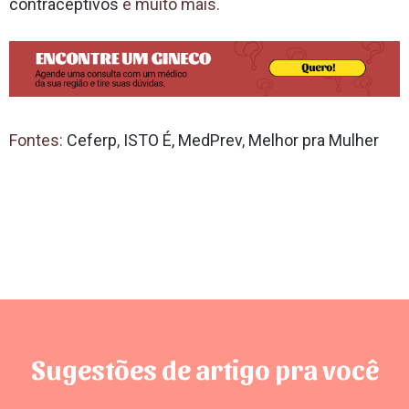
contraceptivos
e muito mais.
Fontes:
Ceferp
,
ISTO É,
MedPrev
,
Melhor pra Mulher
Sugestões de artigo pra você