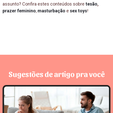
assunto? Confira estes conteúdos sobre
tesão
,
prazer feminino
,
masturbação
e
sex toys
!
Sugestões de artigo pra você